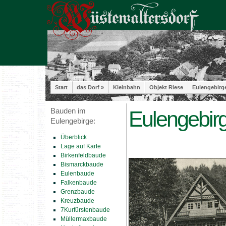
Start
das Dorf »
Kleinbahn
Objekt Riese
Eulengebirg
Bauden im
Eulengebir
Eulengebirge:
Überblick
Lage auf Karte
Birkenfeldbaude
Bismarckbaude
Eulenbaude
Falkenbaude
Grenzbaude
Kreuzbaude
7Kurfürstenbaude
Müllermaxbaude