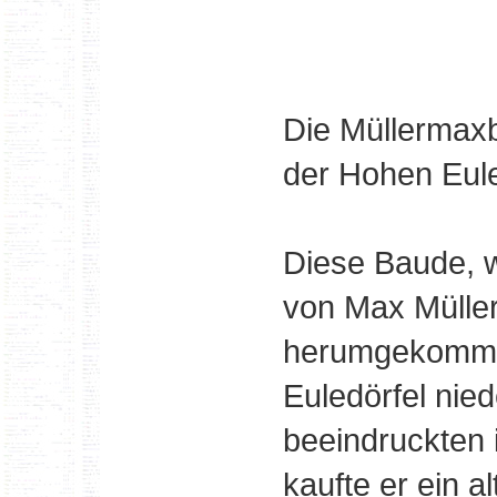
Die Müllermaxb
der Hohen Eul
Diese Baude, 
von Max Müller
herumgekommen
Euledörfel nie
beeindruckten 
kaufte er ein 