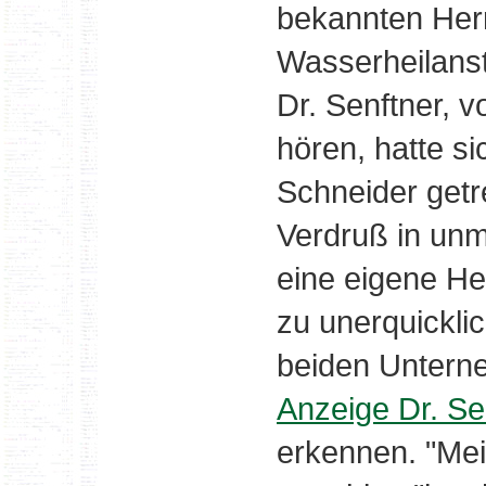
bekannten Herr
Wasserheilansta
Dr. Senftner, v
hören, hatte s
Schneider get
Verdruß in unm
eine eigene Hei
zu unerquickli
beiden Unterne
Anzeige Dr. Se
erkennen. "Mein