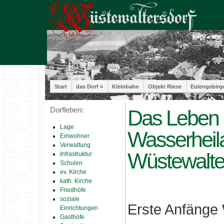
Start
das Dorf »
Kleinbahn
Objekt Riese
Eulengebirg
Dorfleben:
Das Leben i
Lage
Wasserheila
Einwohner
Verwaltung
Wüstewalte
Infrastruktur
Schulen
ev. Kirche
kath. Kirche
Friedhöfe
soziale
Erste Anfänge 
Einrichtungen
Gasthöfe