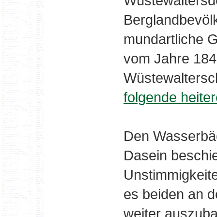
Wüstewaltersd
Berglandbevölk
mundartliche G
vom Jahre 184
Wüstewaltersch
folgende heit
Den Wasserbäde
Dasein beschie
Unstimmigkeite
es beiden an de
weiter auszub