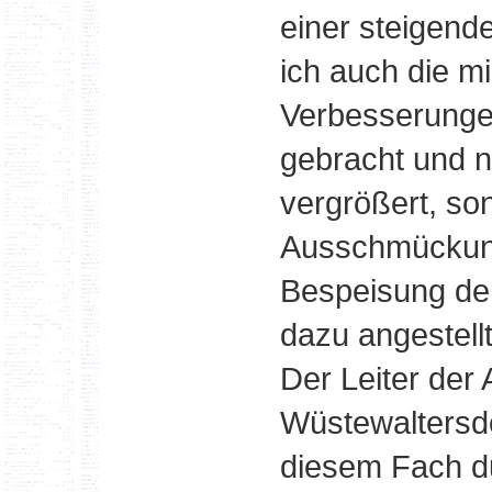
einer steigende
ich auch die m
Verbesserunge
gebracht und n
vergrößert, so
Ausschmückun
Bespeisung der
dazu angestellt
Der Leiter der A
Wüstewaltersdo
diesem Fach du