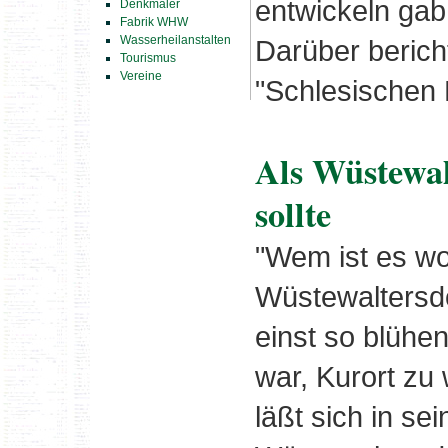
entwickeln gab
Denkmäler
Fabrik WHW
Wasserheilanstalten
Darüber berich
Tourismus
Vereine
"Schlesischen 
Als Wüstewal
sollte
"Wem ist es wo
Wüstewaltersd
einst so blüh
war, Kurort zu
läßt sich in se