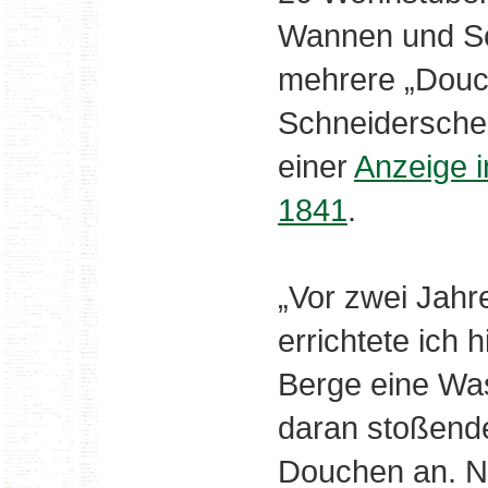
Wannen und Sc
mehrere „Douch
Schneidersche 
einer
Anzeige i
1841
.
„Vor zwei Jahre
errichtete ich 
Berge eine Was
daran stoßende
Douchen an. N