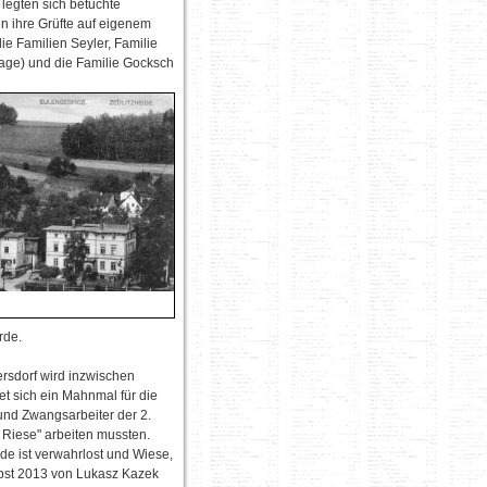
 legten sich betuchte
n ihre Grüfte auf eigenem
e Familien Seyler, Familie
Lage) und die Familie Gocksch
rde.
rsdorf wird inzwischen
et sich ein Mahnmal für die
und Zwangsarbeiter der 2.
t Riese" arbeiten mussten.
ide ist verwahrlost und Wiese,
bst 2013 von Lukasz Kazek