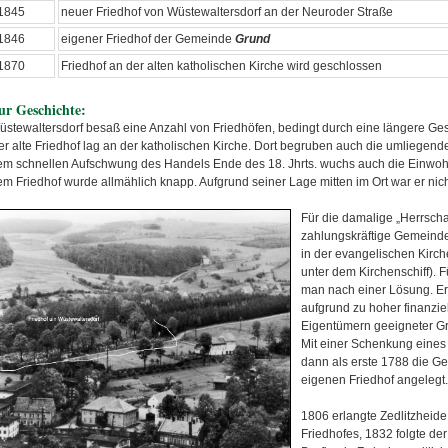
1845
neuer Friedhof von Wüstewaltersdorf an der Neuroder Straße
1846
eigener Friedhof der Gemeinde
Grund
1870
Friedhof an der alten katholischen Kirche wird geschlossen
ur Geschichte:
üstewaltersdorf besaß eine Anzahl von Friedhöfen, bedingt durch eine längere Ges
er alte Friedhof lag an der katholischen Kirche. Dort begruben auch die umliegend
em schnellen Aufschwung des Handels Ende des 18. Jhrts. wuchs auch die Einwohn
em Friedhof wurde allmählich knapp. Aufgrund seiner Lage mitten im Ort war er ni
Für die damalige „Herrscha
zahlungskräftige Gemeinde
in der evangelischen Kirch
unter dem Kirchenschiff). 
man nach einer Lösung. Er
aufgrund zu hoher finanzie
Eigentümern geeigneter G
Mit einer Schenkung eines
dann als erste 1788 die G
eigenen Friedhof angelegt.
1806 erlangte Zedlitzheid
Friedhofes, 1832 folgte de