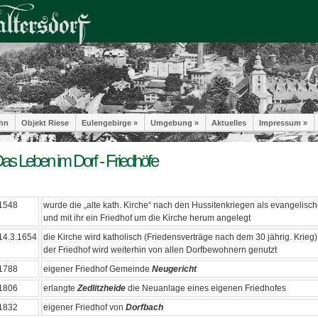
hn
Objekt Riese
Eulengebirge »
Umgebung »
Aktuelles
Impressum »
as Leben im Dorf - Friedhöfe
1548
wurde die „alte kath. Kirche“ nach den Hussitenkriegen als evangelisc
und mit ihr ein Friedhof um die Kirche herum angelegt
14.3.1654
die Kirche wird katholisch (Friedensverträge nach dem 30 jährig. Krieg)
der Friedhof wird weiterhin von allen Dorfbewohnern genutzt
1788
eigener Friedhof Gemeinde
Neugericht
1806
erlangte
Zedlitzheide
die Neuanlage eines eigenen Friedhofes
1832
eigener Friedhof von
Dorfbach