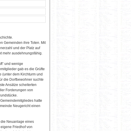
chichte.
en Gemeinden ihre Toten. Mit
erzahl und der Platz auf
cht mehr ausdehnungsfähig.
ft“ und wenige
mitglieder gab es die Grüfte
e (unter dem Kirchturm und
Für die Dorfbewohner suchte
ste Ansätze scheiterten
ller Forderungen von
rundstücke.
 Gemeindemitgliedes hatte
emeinde Neugericht einen
e die Neuanlage eines
r eigene Friedhof von