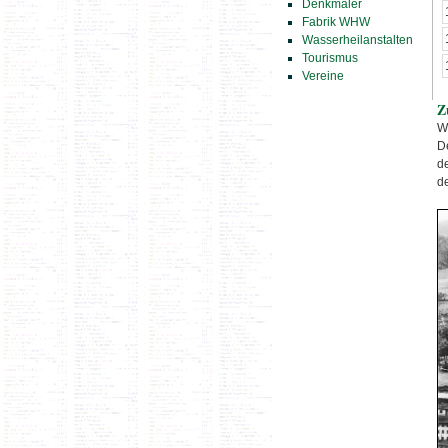
Denkmäler
Fabrik WHW
Wasserheilanstalten
Tourismus
Vereine
Z
W
D
d
d