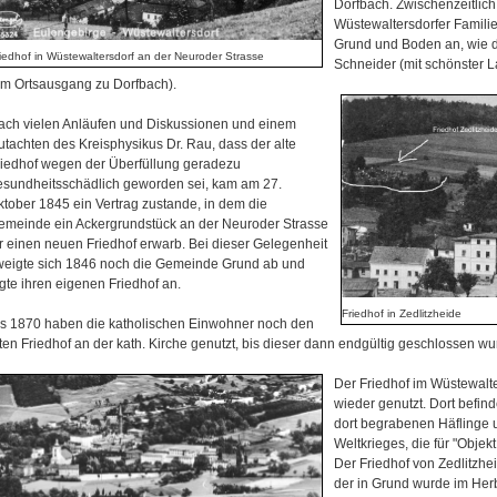
Dorfbach. Zwischenzeitlich
Wüstewaltersdorfer Familie
Grund und Boden an, wie di
iedhof in Wüstewaltersdorf an der Neuroder Strasse
Schneider (mit schönster 
am Ortsausgang zu Dorfbach).
ach vielen Anläufen und Diskussionen und einem
utachten des Kreisphysikus Dr. Rau, dass der alte
riedhof wegen der Überfüllung geradezu
esundheitsschädlich geworden sei, kam am 27.
ktober 1845 ein Vertrag zustande, in dem die
emeinde ein Ackergrundstück an der Neuroder Strasse
ür einen neuen Friedhof erwarb. Bei dieser Gelegenheit
weigte sich 1846 noch die Gemeinde Grund ab und
gte ihren eigenen Friedhof an.
Friedhof in Zedlitzheide
is 1870 haben die katholischen Einwohner noch den
ten Friedhof an der kath. Kirche genutzt, bis dieser dann endgültig geschlossen wu
Der Friedhof im Wüstewalte
wieder genutzt. Dort befind
dort begrabenen Häflinge 
Weltkrieges, die für "Objek
Der Friedhof von Zedlitzhe
der in Grund wurde im Her