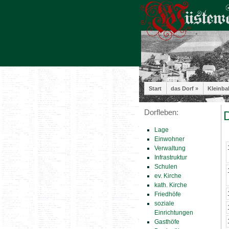
Start
das Dorf »
Kleinba
Dorfleben:
D
Lage
Einwohner
Verwaltung
Infrastruktur
Schulen
ev. Kirche
kath. Kirche
Friedhöfe
soziale
Einrichtungen
Gasthöfe