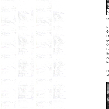
Fr
(
N
G
F
g
O
G
f
z
le
B
al