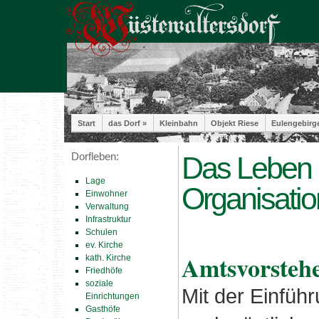
Start
das Dorf »
Kleinbahn
Objekt Riese
Eulengebirg
Dorfleben:
Das Leben i
Lage
Organisati
Einwohner
Verwaltung
Infrastruktur
Schulen
ev. Kirche
Amtsvorstehe
kath. Kirche
Friedhöfe
soziale
Mit der Einführ
Einrichtungen
Gasthöfe