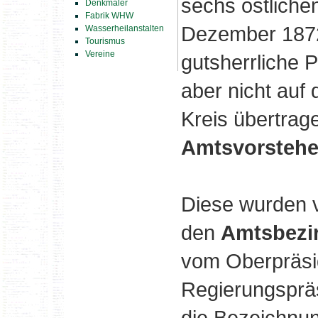
sechs östliche
Denkmäler
Fabrik WHW
Dezember 1872
Wasserheilanstalten
Tourismus
Vereine
gutsherrliche P
aber nicht auf
Kreis übertrag
Amtsvorstehe
Diese wurden v
den
Amtsbezi
vom Oberpräsi
Regierungspräs
die Bezeichnun