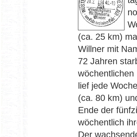
no
Wo
(ca. 25 km) ma
Willner mit Na
72 Jahren star
wöchentlichen B
lief jede Woch
(ca. 80 km) un
Ende der fünfzi
wöchentlich ih
Der wachsende