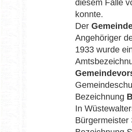
diesem Falle 
konnte.
Der
Gemeinde
Angehöriger d
1933 wurde ei
Amtsbezeichnu
Gemeindevors
Gemeindeschulz
Bezeichnung
B
In Wüstewalte
Bürgermeister
Bezeichnung Sc