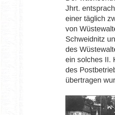
Jhrt. entsprac
einer täglich 
von Wüstewalt
Schweidnitz u
des Wüstewalte
ein solches II.
des Postbetrie
übertragen wu