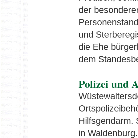
der besondere
Personenstands
und Sterberegi
die Ehe bürgerl
dem Standesb
Polizei und 
Wüstewaltersdo
Ortspolizeibeh
Hilfsgendarm. 
in Waldenburg. 