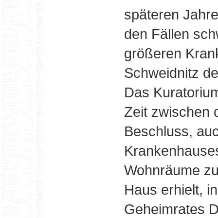
späteren Jahre
den Fällen sch
größeren Kran
Schweidnitz d
Das Kuratorium 
Zeit zwischen 
Beschluss, au
Krankenhauses
Wohnräume zur 
Haus erhielt, i
Geheimrates D