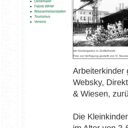
Denkmäler
Fabrik WHW
Wasserheilanstalten
Tourismus
Vereine
der Kindergarten in Zedlitzheide
Foto zur Verfügung gestellt von H. Neum
Arbeiterkinder g
Websky, Direk
& Wiesen, zurü
Die Kleinkinde
im Alter von 3-