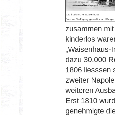
das Seylersche Waisenhaus
Foto zur Verfügung gestellt von H.Berger
zusammen mit s
kinderlos war
„Waisenhaus-Ins
dazu 30.000 Re
1806 liesssen 
zweiter Napole
weiteren Ausb
Erst 1810 wurd
genehmigte die