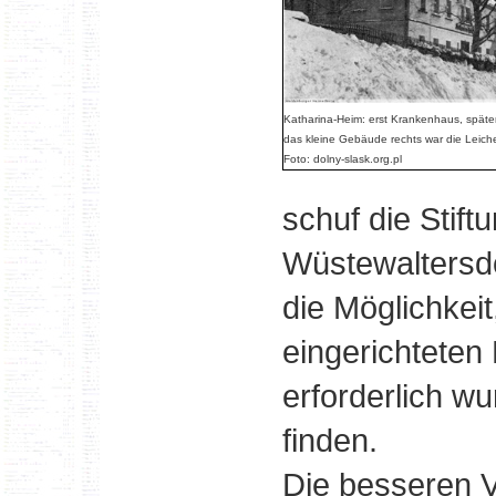
Katharina-Heim: erst Krankenhaus, späte
das kleine Gebäude rechts war die Leich
Foto: dolny-slask.org.pl
schuf die Stif
Wüstewaltersd
die Möglichkei
eingerichteten
erforderlich w
finden.
Die besseren V