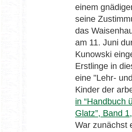
einem gnädige
seine Zustimm
das Waisenhaus
am 11. Juni du
Kunowski einge
Erstlinge in di
eine "Lehr- und
Kinder der arb
in “Handbuch ü
Glatz”, Band 1
War zunächst 