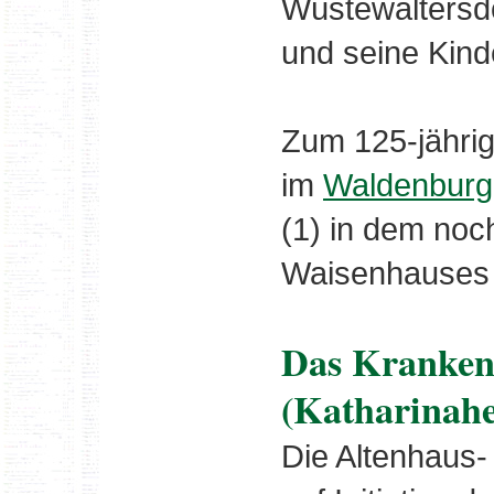
Wüstewaltersdo
und seine Kind
Zum 125-jähri
im
Waldenburge
(1) in dem noc
Waisenhauses z
Das Kranken
(Katharinah
Die Altenhaus-