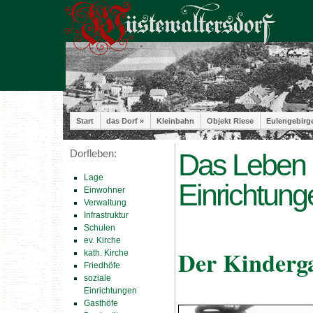
Start
das Dorf »
Kleinbahn
Objekt Riese
Eulengebirg
Dorfleben:
Das Leben i
Lage
Einrichtung
Einwohner
Verwaltung
Infrastruktur
Schulen
ev. Kirche
Der Kinderga
kath. Kirche
Friedhöfe
soziale
Einrichtungen
Gasthöfe