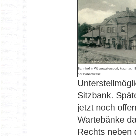
Bahnhof in Wüstewaltersdorf, kurz nach 
der Bahnstrecke
Unterstellmögl
Sitzbank. Spät
jetzt noch off
Wartebänke dav
Rechts neben 