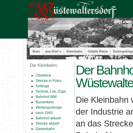
Start
das Dorf »
Kleinbahn
Objekt Riese
Eulengebirg
Die Kleinbahn:
Der Bahnho
Überblick
Wüstewalte
Strecke in Fotos
Anfänge
Technik, Lok, Züge
Bahnhof WW
Die Kleinbahn
Busverkehr
Wintersportzüge
der Industrie a
nach 1945
Bahnhof aktuell
an das Strecke
Strecke aktuell
Gartenbahn