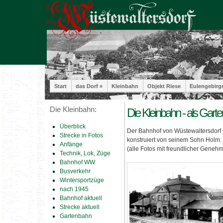
Start
das Dorf »
Kleinbahn
Objekt Riese
Eulengebirg
Die Kleinbahn:
Die Kleinbahn - als Gart
Überblick
Der Bahnhof von Wüstewaltersdorf s
Strecke in Fotos
konstruiert von seinem Sohn Holm.
Anfänge
(alle Fotos mit freundlicher Genehmi
Technik, Lok, Züge
Bahnhof WW
Busverkehr
Wintersportzüge
nach 1945
Bahnhof aktuell
Strecke aktuell
Gartenbahn