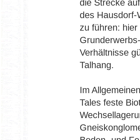
die Strecke au
des Hausdorf-W
zu führen: hie
Grunderwerbs-
Verhältnisse gü
Talhang.
Im Allgemeinen 
Tales feste Bio
Wechsellagerun
Gneiskonglomer
Boden- und Fe