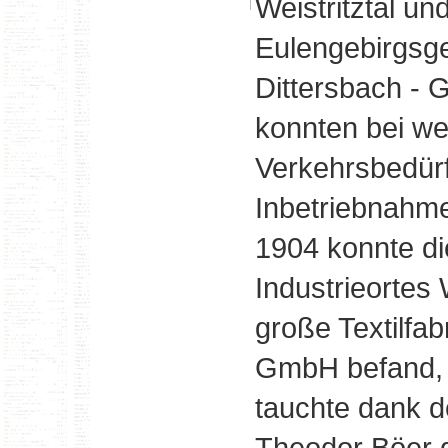
Weistritztal u
Eulengebirgsge
Dittersbach - 
konnten bei we
Verkehrsbedürf
Inbetriebnahme
1904 konnte d
Industrieortes
große Textilfa
GmbH befand, n
tauchte dank 
Theodor Böer 