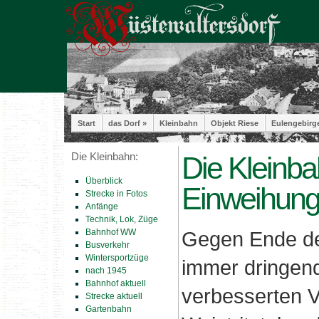
Start
das Dorf »
Kleinbahn
Objekt Riese
Eulengebirg
Die Kleinbahn:
Die Kleinba
Überblick
Einweihung
Strecke in Fotos
Anfänge
Technik, Lok, Züge
Bahnhof WW
Gegen Ende de
Busverkehr
Wintersportzüge
immer dringen
nach 1945
Bahnhof aktuell
verbesserten V
Strecke aktuell
Gartenbahn