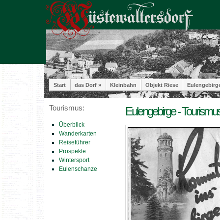
Start
das Dorf »
Kleinbahn
Objekt Riese
Eulengebirg
Tourismus:
Eulengebirge - Tourismus
Überblick
Wanderkarten
Reiseführer
Prospekte
Wintersport
Eulenschanze