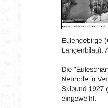
Eulenschanze bei bei der Grenzbaude
Eulengebirge (
Langenbilau). 
Die "Eulescha
Neurode in Ve
Skibund 1927 
eingeweiht.