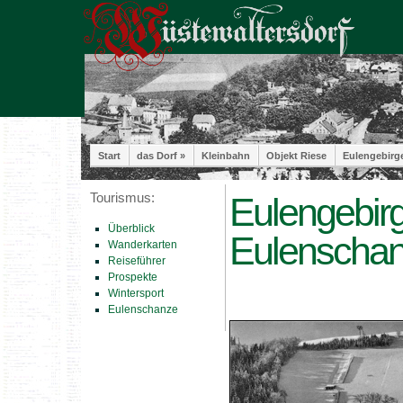
Start
das Dorf »
Kleinbahn
Objekt Riese
Eulengebirg
Tourismus:
Eulengebirg
Überblick
Eulenscha
Wanderkarten
Reiseführer
Prospekte
Wintersport
Eulenschanze