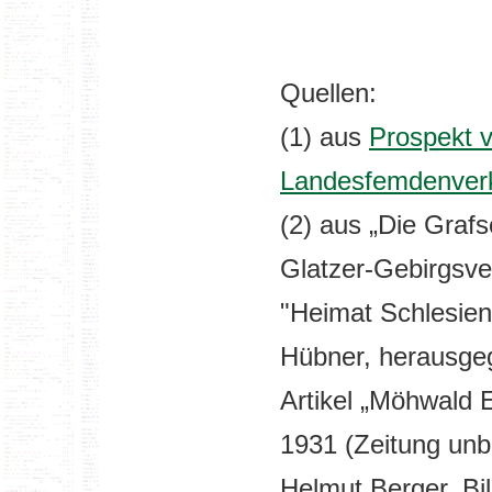
Quellen:
(1) aus
Prospekt 
Landesfemdenverk
(2) aus „Die Grafsc
Glatzer-Gebirgsve
"Heimat Schlesien
Hübner, herausge
Artikel „Möhwald 
1931 (Zeitung unb
Helmut Berger, Bil