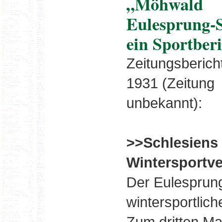
„Möhwald
Eulesprung-S
ein Sportberi
Zeitungsberich
1931 (Zeitung
unbekannt):
>>Schlesiens 
Wintersportve
Der Eulesprung
wintersportlich
Zum dritten Ma