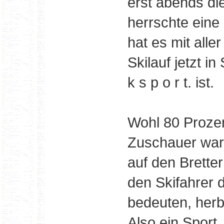
erst abends di
herrschte eine
hat es mit alle
Skilauf jetzt in
k s p o r t. ist.
Wohl 80 Proze
Zuschauer war
auf den Bretter
den Skifahrer d
bedeuten, herbe
Also ein Sport,