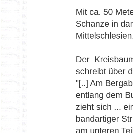
Mit ca. 50 Met
Schanze in dam
Mittelschlesien
Der Kreisbaum
schreibt über 
"[..] Am Berga
entlang dem B
zieht sich ... ei
bandartiger Str
am unteren Tei