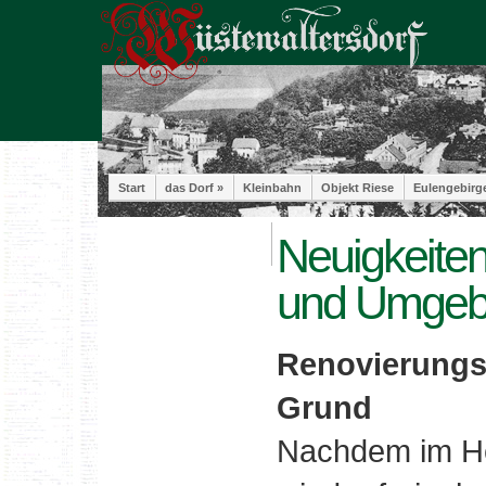
Start
das Dorf »
Kleinbahn
Objekt Riese
Eulengebirg
Neuigkeiten
und Umge
Renovierungs
Grund
Nachdem im He