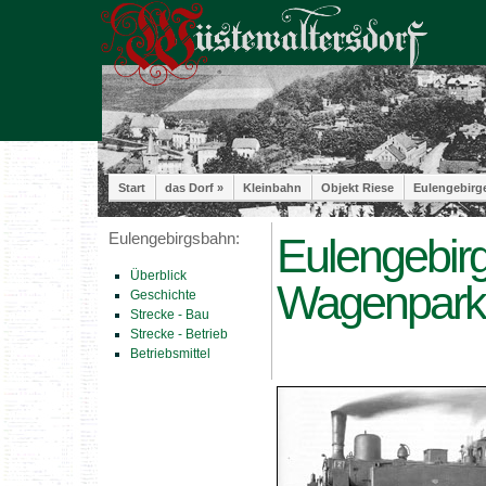
Start
das Dorf »
Kleinbahn
Objekt Riese
Eulengebirg
Eulengebirgsbahn:
Eulengebir
Überblick
Wagenpark
Geschichte
Strecke - Bau
Strecke - Betrieb
Betriebsmittel